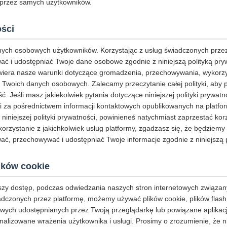
 przez samych użytkowników.
ości
ych osobowych użytkowników. Korzystając z usług świadczonych przez
ć i udostępniać Twoje dane osobowe zgodnie z niniejszą polityką pryw
awiera nasze warunki dotyczące gromadzenia, przechowywania, wykorz
 Twoich danych osobowych. Zalecamy przeczytanie całej polityki, aby 
ć. Jeśli masz jakiekolwiek pytania dotyczące niniejszej polityki prywat
i za pośrednictwem informacji kontaktowych opublikowanych na platform
ą niniejszej polityki prywatności, powinieneś natychmiast zaprzestać kor
korzystanie z jakichkolwiek usług platformy, zgadzasz się, że będziem
ć, przechowywać i udostępniać Twoje informacje zgodnie z niniejszą p
ików cookie
jszy dostęp, podczas odwiedzania naszych stron internetowych związan
adczonych przez platformę, możemy używać plików cookie, plików flash
ych udostępnianych przez Twoją przeglądarkę lub powiązane aplikacje 
alizowane wrażenia użytkownika i usługi. Prosimy o zrozumienie, że n