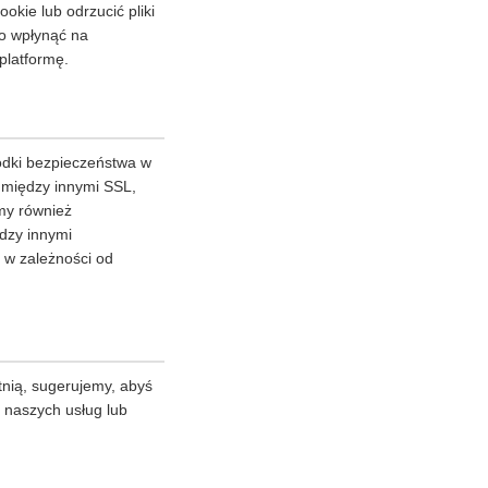
kie lub odrzucić pliki
to wpłynąć na
platformę.
odki bezpieczeństwa w
m między innymi SSL,
my również
dzy innymi
 w zależności od
tnią, sugerujemy, abyś
z naszych usług lub