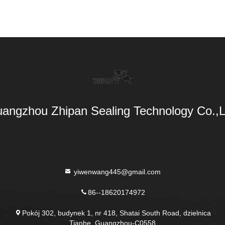
angzhou Zhipan Sealing Technology Co.,L
yiwenwang445@gmail.com
86--18620174972
Pokój 302, budynek 1, nr 418, Shatai South Road, dzielnica
Tianhe, Guangzhou-C0558