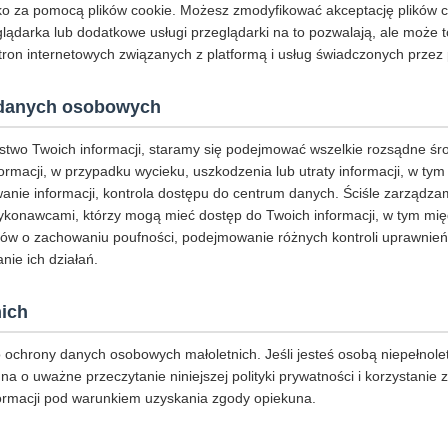
o za pomocą plików cookie. Możesz zmodyfikować akceptację plików coo
eglądarka lub dodatkowe usługi przeglądarki na to pozwalają, ale może 
ron internetowych związanych z platformą i usług świadczonych przez 
danych osobowych
stwo Twoich informacji, staramy się podejmować wszelkie rozsądne śr
ormacji, w przypadku wycieku, uszkodzenia lub utraty informacji, w ty
nie informacji, kontrola dostępu do centrum danych. Ściśle zarządza
konawcami, którzy mogą mieć dostęp do Twoich informacji, w tym mię
ów o zachowaniu poufności, podejmowanie różnych kontroli uprawnień
nie ich działań.
ich
ochrony danych osobowych małoletnich. Jeśli jesteś osobą niepełnole
na o uważne przeczytanie niniejszej polityki prywatności i korzystanie 
ormacji pod warunkiem uzyskania zgody opiekuna.