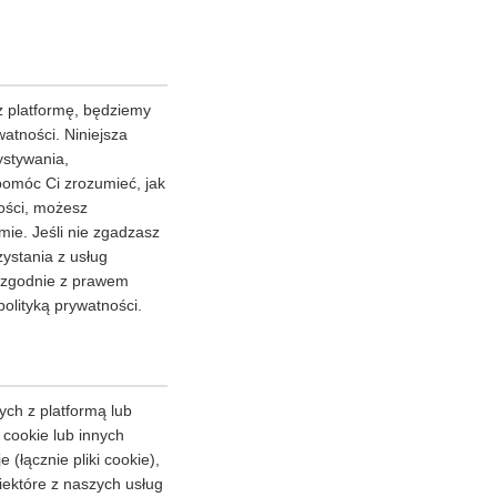
 platformę, będziemy
atności. Niniejsza
ystywania,
pomóc Ci zrozumieć, jak
ności, możesz
ie. Jeśli nie zgadzasz
zystania z usług
y zgodnie z prawem
olityką prywatności.
ych z platformą lub
 cookie lub innych
(łącznie pliki cookie),
iektóre z naszych usług