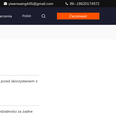
yiwenwang445@gmail.com
86--18620174972
arzenia
Zacytować
Polish
 przed skorzystaniem z
dzialności za żadne