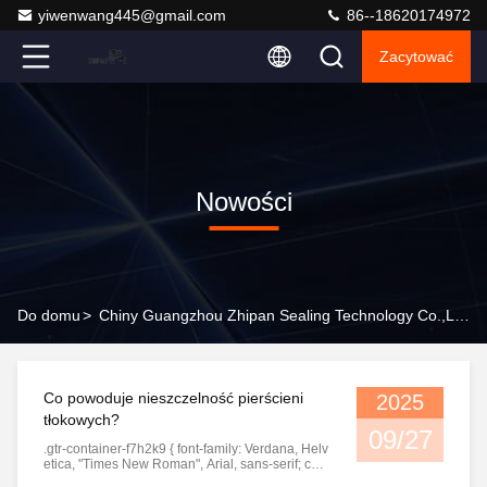
yiwenwang445@gmail.com
86--18620174972
Zacytować
Nowości
Do domu
>
Chiny Guangzhou Zhipan Sealing Technology Co.,Ltd. Nowe Informacje O Firmie
Co powoduje nieszczelność pierścieni
2025
tłokowych?
09/27
.gtr-container-f7h2k9 { font-family: Verdana, Helv
etica, "Times New Roman", Arial, sans-serif; colo
r: #333; line-height: 1.6; padding: 16px; max-widt