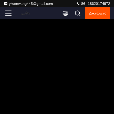
yiwenwang445@gmail.com
86--18620174972
Zacytować