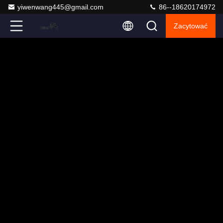
yiwenwang445@gmail.com
86--18620174972
Zacytować