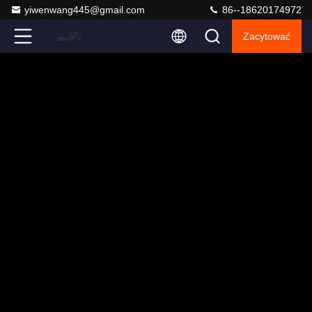
yiwenwang445@gmail.com
86--18620174972
Zacytować