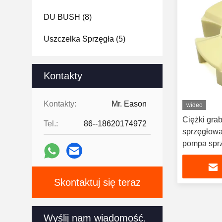
DU BUSH
(8)
Uszczelka Sprzęgła
(5)
Wstrzykiwacz Kul.
(6)
Kontakty
Środkowa Pieczęć Łączna
(13)
Kontakty:
Mr. Eason
wideo
Zestaw Zębatek
(10)
Ciężki gra
Tel.:
86--18620174972
sprzęgłow
Zestaw Uszczelnień
pompa spr
Wysięgnika
(24)
Zestaw Do Pieczęci Wiadra
Skontaktuj się teraz
(15)
Wyślij nam wiadomość.