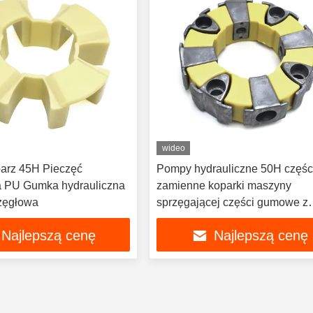
wideo
barz 45H Pieczęć
Pompy hydrauliczne 50H częśc
a PU Gumka hydrauliczna
zamienne koparki maszyny
zęgłowa
sprzęgającej części gumowe z
aluminium
Najlepszą cenę
Najlepszą cenę