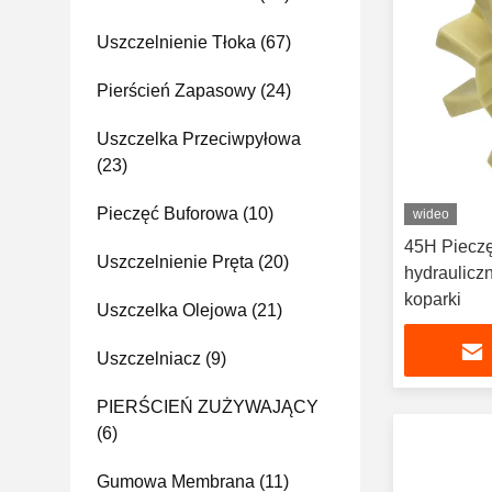
Uszczelnienie Tłoka
(67)
Pierścień Zapasowy
(24)
Uszczelka Przeciwpyłowa
(23)
Pieczęć Buforowa
(10)
wideo
45H Piecz
Uszczelnienie Pręta
(20)
hydraulicz
koparki
Uszczelka Olejowa
(21)
Uszczelniacz
(9)
PIERŚCIEŃ ZUŻYWAJĄCY
(6)
Gumowa Membrana
(11)