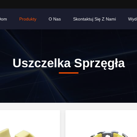
Dom
Produkty
O Nas
Skontaktuj Się Z Nami
Wyd
Uszczelka Sprzęgła