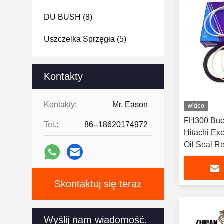
DU BUSH
(8)
Uszczelka Sprzęgła
(5)
Wstrzykiwacz Kul.
(6)
Kontakty
Środkowa Pieczęć Łączna
(13)
Kontakty:
Mr. Eason
wideo
Zestaw Zębatek
(10)
FH300 Buck
Tel.:
86--18620174972
Hitachi Exc
Zestaw Uszczelnień
Oil Seal Re
Wysięgnika
(24)
Zestaw Do Pieczęci Wiadra
Skontaktuj się teraz
(15)
Wyślij nam wiadomość.