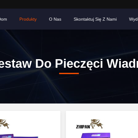
Dom
Produkty
O Nas
Skontaktuj Się Z Nami
Wyd
estaw Do Pieczęci Wiad