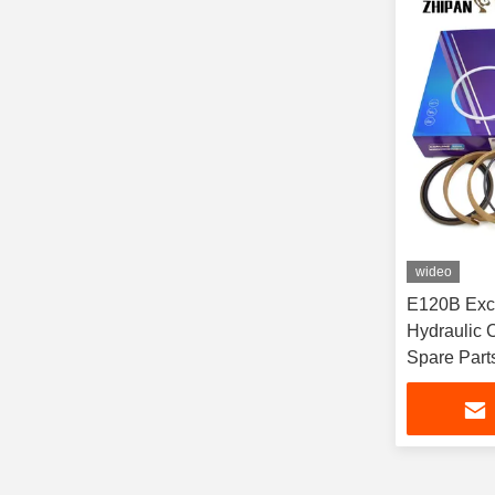
wideo
E120B Exca
Hydraulic 
Spare Part