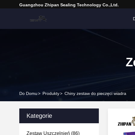
Guangzhou Zhipan Sealing Technology Co.,Ltd.
Z
Do Domu
>
Produkty
>
Chiny zestaw do pieczęci wiadra
Kategorie
Zestaw Uszczelnień
(86)