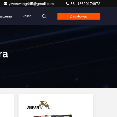
yiwenwang445@gmail.com
86--18620174972
arzenia
Zacytować
Polish
ra