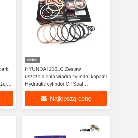
wideo
parki
HYUNDAI 210LC Zestaw
uszczelnienia wiadra cylindru kopalni
żej
Hydraulic cylinder Oil Seal
Reparation Parts
Najlepszą cenę