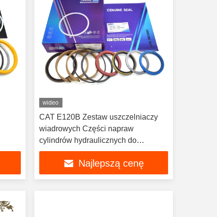
wideo
CAT E120B Zestaw uszczelniaczy
i
wiadrowych Części napraw
cylindrów hydraulicznych do
uszczelniaczy pyłu tłokowego
Najlepszą cenę