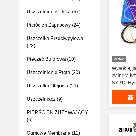
Uszczelnienie Tłoka
(67)
Pierścień Zapasowy
(24)
Uszczelka Przeciwpyłowa
(23)
Pieczęć Buforowa
(10)
wideo
Wysokiej j
Uszczelnienie Pręta
(20)
cylindra ł
SY210 Hydrauliczne części
Uszczelka Olejowa
(21)
zamienne 
Uszczelniacz
(9)
PIERŚCIEŃ ZUŻYWAJĄCY
(6)
Gumowa Membrana
(11)