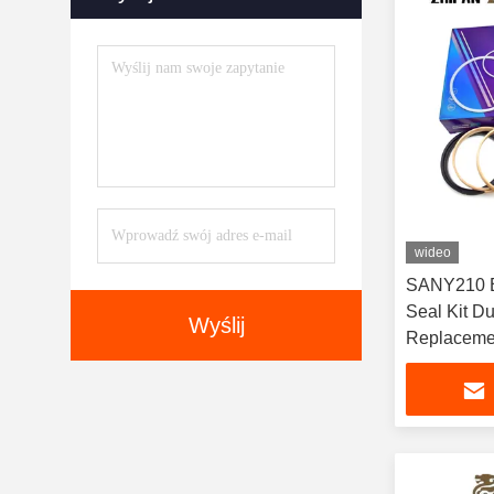
wideo
SANY210 Bu
Seal Kit Durable Excavator Repair
Wyślij
Replacemen