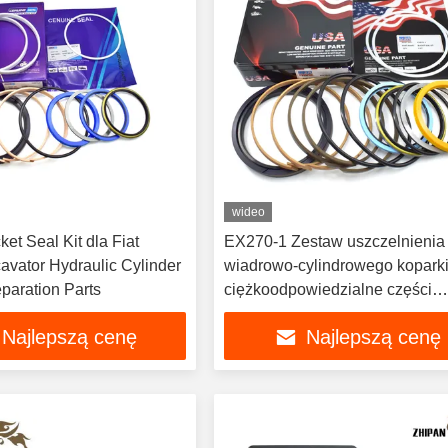
wideo
et Seal Kit dla Fiat
EX270-1 Zestaw uszczelnienia
avator Hydraulic Cylinder
wiadrowo-cylindrowego kopark
paration Parts
ciężkoodpowiedzialne części
zamienne uszczelnienia
Najlepszą cenę
Najlepszą cenę
hydraulicznego Jakość OEM