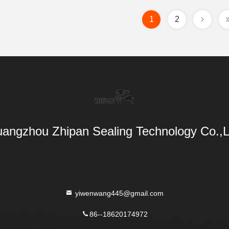
1
2
angzhou Zhipan Sealing Technology Co.,L
yiwenwang445@gmail.com
86--18620174972