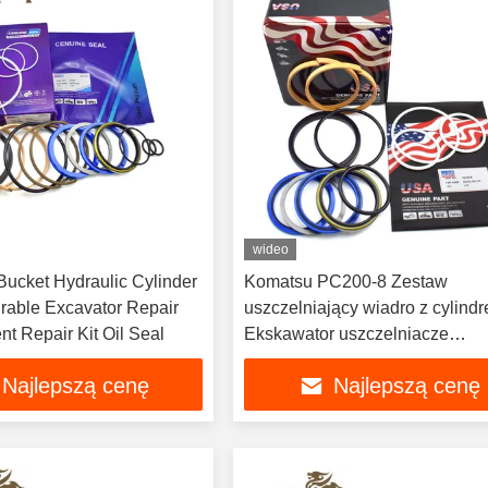
wideo
cket Hydraulic Cylinder
Komatsu PC200-8 Zestaw
uszczelniający wiadro z cylind
t Repair Kit Oil Seal
Ekskawator uszczelniacze
hydrauliczne do naprawy i
Najlepszą cenę
Najlepszą cenę
konserwacji