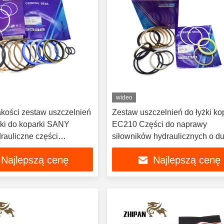
wideo
akości zestaw uszczelnień
Zestaw uszczelnień do łyżki ko
yżki do koparki SANY
EC210 Części do naprawy
siłowników hydraulicznych o du
do naprawy
wytrzymałości
Najlepszą cenę
Najlepszą cenę