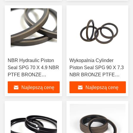
NBR Hydraulic Piston
Wykopalnia Cylinder
Seal SPG 70 X 4.9 NBR
Piston Seal SPG 90 X 7.3
PTFE BRONZE
NBR BRONZE PTFE
Wlewane żelazne
Brązowy Kolor
Najlepszą cenę
Najlepszą cenę
pierścienie
uszczelniające