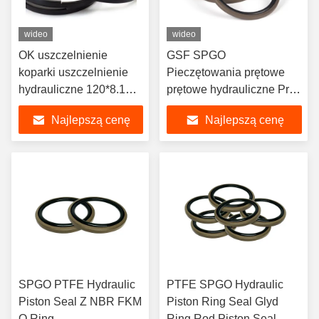
wideo
wideo
OK uszczelnienie
GSF SPGO
koparki uszczelnienie
Pieczętowania prętowe
hydrauliczne 120*8.1
prętowe hydrauliczne Pro
dla uszczelnienia tłoków
Seal
Najlepszą cenę
Najlepszą cenę
koparki w ramach POM
NBR
SPGO PTFE Hydraulic
PTFE SPGO Hydraulic
Piston Seal Z NBR FKM
Piston Ring Seal Glyd
O Ring
Ring Rod Piston Seal