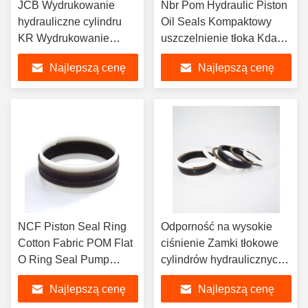
JCB Wydrukowanie
Nbr Pom Hydraulic Piston
hydrauliczne cylindru
Oil Seals Kompaktowy
KR Wydrukowanie
uszczelnienie tłoka Kdas
tłokowe Wydrukowanie
60 X 44 Do naprawy
Najlepszą cenę
Najlepszą cenę
hydrauliczne pierścieni
maszyn
tłokowych
NCF Piston Seal Ring
Odporność na wysokie
Cotton Fabric POM Flat
ciśnienie Zamki tłokowe
O Ring Seal Pump
cylindrów hydraulicznych
Excavator
Zamki NCF Zamki TPM
Najlepszą cenę
Najlepszą cenę
Zamki Tpm