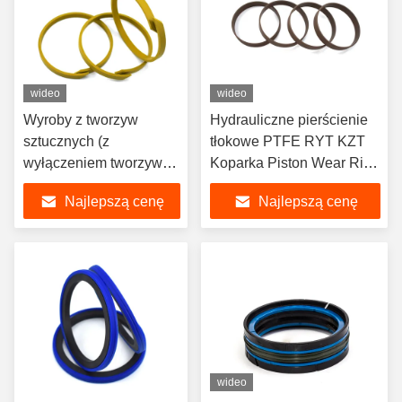
wideo
wideo
Wyroby z tworzyw
Hydrauliczne pierścienie
sztucznych (z
tłokowe PTFE RYT KZT
wyłączeniem tworzyw
Koparka Piston Wear Ring
sztucznych)
PTFE Seal 500Bar
Najlepszą cenę
Najlepszą cenę
wideo