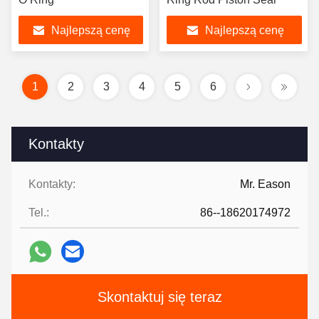
Najlepszą cenę
Najlepszą cenę
1
2
3
4
5
6
Kontakty
Kontakty:
Mr. Eason
Tel.:
86--18620174972
Skontaktuj się teraz