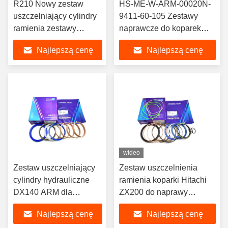
R210 Nowy zestaw
HS-ME-W-ARM-00020N-
uszczelniający cylindry
9411-60-105 Zestawy
ramienia zestawy
naprawcze do koparek
napraw hydraulicznych
Uszczelnienia
Najlepszą cenę
Najlepszą cenę
do uszczelniaczy oleju
hydrauliczne
do koparek Hyundai
R210-7
wideo
Zestaw uszczelniający
Zestaw uszczelnienia
cylindry hydrauliczne
ramienia koparki Hitachi
DX140 ARM dla
ZX200 do naprawy
rozwiązań
cylindrów hydraulicznych
Najlepszą cenę
Najlepszą cenę
uszczelniających