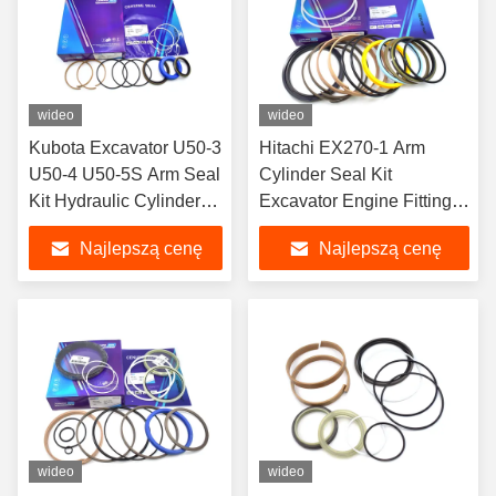
wideo
wideo
Kubota Excavator U50-3
Hitachi EX270-1 Arm
U50-4 U50-5S Arm Seal
Cylinder Seal Kit
Kit Hydraulic Cylinder
Excavator Engine Fitting
Oil Seal Repair Kit
Repair Kit Heavy
Najlepszą cenę
Najlepszą cenę
Heavy Duty Machine
Machinery Maintenance
Parts for Seals
Parts 9078844
wideo
wideo