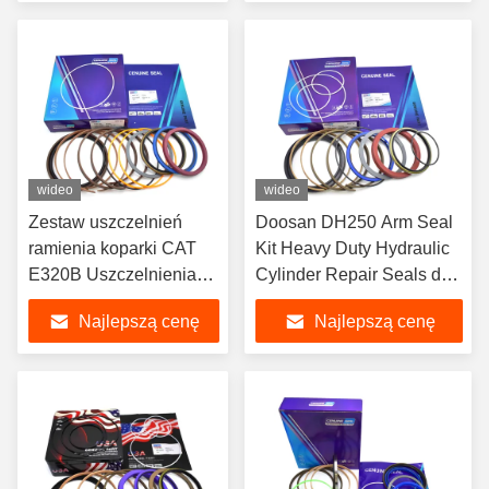
przemysłowych
wideo
wideo
Zestaw uszczelnień
Doosan DH250 Arm Seal
ramienia koparki CAT
Kit Heavy Duty Hydraulic
E320B Uszczelnienia
Cylinder Repair Seals do
do naprawy siłowników
zapobiegania wyciekom
Najlepszą cenę
Najlepszą cenę
hydraulicznych
oleju
Zapobiegają wyciekom
oleju Wydłużają
żywotność