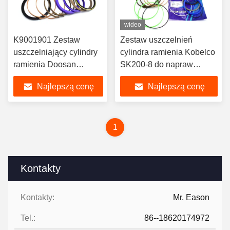
wideo
K9001901 Zestaw
Zestaw uszczelnień
uszczelniający cylindry
cylindra ramienia Kobelco
ramienia Doosan
SK200-8 do napraw
DX225LC Hydrauliczne
hydraulicznych
Najlepszą cenę
Najlepszą cenę
uszczelniające cylindry
1
Kontakty
Kontakty:
Mr. Eason
Tel.:
86--18620174972