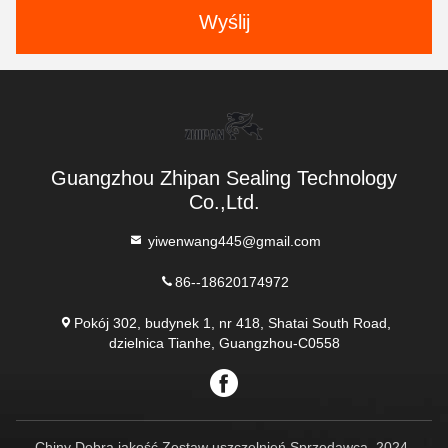
Wyślij
Guangzhou Zhipan Sealing Technology
Co.,Ltd.
yiwenwang445@gmail.com
86--18620174972
Pokój 302, budynek 1, nr 418, Shatai South Road,
dzielnica Tianhe, Guangzhou-C0558
Chiny Dobra jakość Zestaw uszczelnień Sprzedawca. 2024-