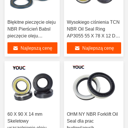
Błękitne pieczęcie oleju
Wysokiego ciśnienia TCN
NBR Pierścień Babsl
NBR Oil Seal Ring
pieczęcie oleju
AP3055 55 X 78 X 12 Do
wysokiego ciśnienia
koparki
Najlepszą cenę
Najlepszą cenę
hydrauliczne pompy
pieczęcie oleju
60 X 90 X 14 mm
OHM NY NBR Forklift Oil
Skeletowy
Seal dla prac
uszczelnienie oleju
budowlanych