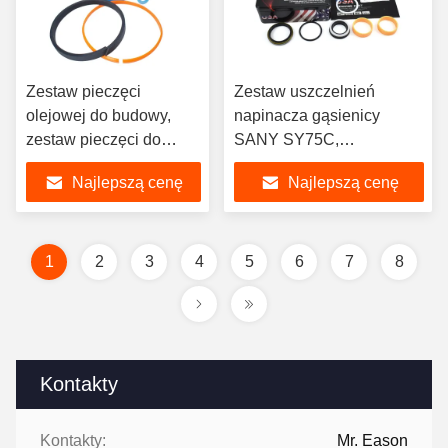
Zestaw pieczęci
Zestaw uszczelnień
olejowej do budowy,
napinacza gąsienicy
zestaw pieczęci do
SANY SY75C,
ładowania, zestaw
uszczelnienie
Najlepszą cenę
Najlepszą cenę
pieczęci AHC16970 dla
hydrauliczne, zestaw
wymagań klienta
naprawczy ADJ do koparki
SY75C, zestaw napinacza
łańcucha
1
2
3
4
5
6
7
8
Kontakty
Kontakty:
Mr. Eason