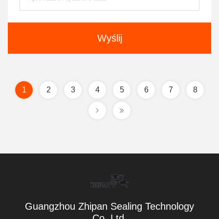
Wyślij
1
2
3
4
5
6
7
8
Guangzhou Zhipan Sealing Technology
Co.,Ltd.