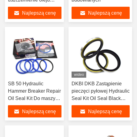
AP3461 FKM NBR
Najlepszą cenę
Najlepszą cenę
Uszczelnienie oleju dla
części zamiennych
silników koparek
wideo
SB 50 Hydraulic
DKBI DKB Zastąpienie
Hammer Breaker Repair
pieczęci pyłowej Hydraulic
Oil Seal Kit Do maszyny
Seal Kit Oil Seal Black
do młotów SOOSAN
NBR PU Wiper Seal
Najlepszą cenę
Najlepszą cenę