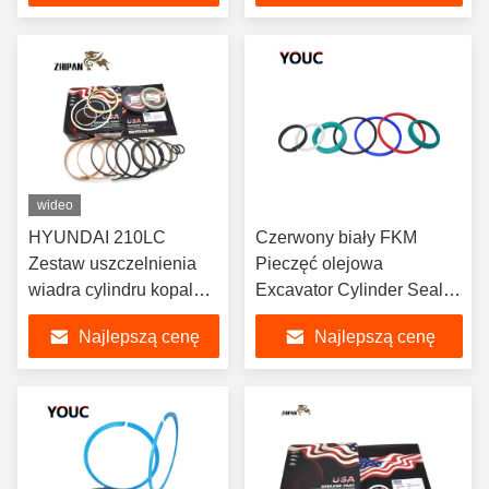
wideo
HYUNDAI 210LC
Czerwony biały FKM
Zestaw uszczelnienia
Pieczęć olejowa
wiadra cylindru kopalni
Excavator Cylinder Seal
Hydraulic cylinder Oil
Kits 215-2023 Do
Najlepszą cenę
Najlepszą cenę
Seal Reparation Parts
warsztatów remontowych