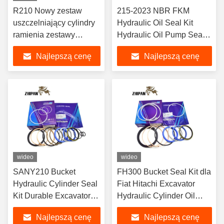
R210 Nowy zestaw
215-2023 NBR FKM
uszczelniający cylindry
Hydraulic Oil Seal Kit
ramienia zestawy
Hydraulic Oil Pump Seal
napraw hydraulicznych
Kit dla budowli
Najlepszą cenę
Najlepszą cenę
do uszczelniaczy oleju
do koparek Hyundai
R210-7
wideo
wideo
SANY210 Bucket
FH300 Bucket Seal Kit dla
Hydraulic Cylinder Seal
Fiat Hitachi Excavator
Kit Durable Excavator
Hydraulic Cylinder Oil
Repair Replacement
Seal Reparation Parts
Najlepszą cenę
Najlepszą cenę
Repair Kit Oil Seal