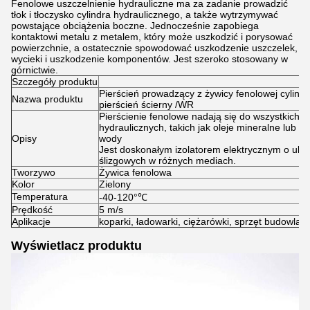
Fenolowe uszczelnienie hydrauliczne ma za zadanie prowadzić
tłok i tłoczysko cylindra hydraulicznego, a także wytrzymywać
powstające obciążenia boczne. Jednocześnie zapobiega
kontaktowi metalu z metalem, który może uszkodzić i porysować
powierzchnie, a ostatecznie spowodować uszkodzenie uszczelek,
wycieki i uszkodzenie komponentów. Jest szeroko stosowany w
górnictwie.
Szczegóły produktu
Pierścień prowadzący z żywicy fenolowej cylindr
Nazwa produktu
pierścień ścierny /WR
Pierścienie fenolowe nadają się do wszystkich
hydraulicznych, takich jak oleje mineralne lub s
Opisy
wody
Jest doskonałym izolatorem elektrycznym o ule
ślizgowych w różnych mediach.
Tworzywo
Żywica fenolowa
Kolor
Zielony
Temperatura
-40-120°
℃
Prędkość
5 m/s
Aplikacje
koparki, ładowarki, ciężarówki, sprzęt budowlany,
Wyświetlacz produktu