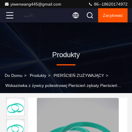
yiwenwang445@gmail.com
86--18620174972
Zacytować
Produkty
Do Domu
>
Produkty
>
PIERŚCIEŃ ZUŻYWAJĄCY
>
Wskazówka z żywicy poliestrowej Pierścień zębaty Pierścień
pieczęć zielony Dla cylindra hydraulicznego