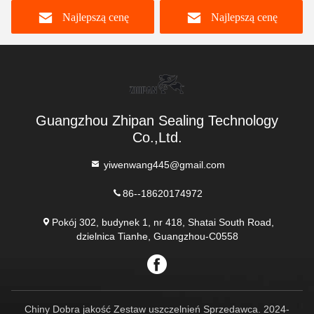
płynnego działania
Najlepszą cenę
Najlepszą cenę
Guangzhou Zhipan Sealing Technology
Co.,Ltd.
yiwenwang445@gmail.com
86--18620174972
Pokój 302, budynek 1, nr 418, Shatai South Road,
dzielnica Tianhe, Guangzhou-C0558
Chiny Dobra jakość Zestaw uszczelnień Sprzedawca. 2024-