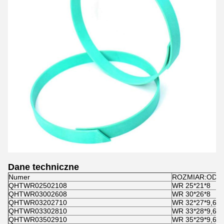
Dane techniczne
Numer
ROZMIAR:OD+I
QHTWR02502108
WR 25*21*8
QHTWR03002608
WR 30*26*8
QHTWR03202710
WR 32*27*9,6
QHTWR03302810
WR 33*28*9,6
QHTWR03502910
WR 35*29*9,6