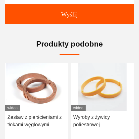
Wyślij
Produkty podobne
wideo
wideo
 z
Wyroby z żywicy
Części zamienne
poliestrowej
wykopalników Pierścień
przewodni do biegania dla