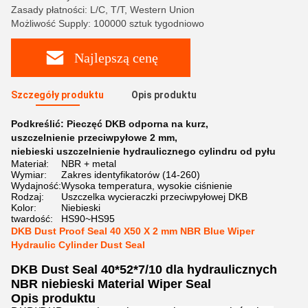
Zasady płatności: L/C, T/T, Western Union
Możliwość Supply: 100000 sztuk tygodniowo
Najlepszą cenę
Szczegóły produktu
Opis produktu
Podkreślić:
Pieczęć DKB odporna na kurz
,
uszczelnienie przeciwpyłowe 2 mm
,
niebieski uszczelnienie hydraulicznego cylindru od pyłu
Materiał:
NBR + metal
Wymiar:
Zakres identyfikatorów (14-260)
Wydajność:
Wysoka temperatura, wysokie ciśnienie
Rodzaj:
Uszczelka wycieraczki przeciwpyłowej DKB
Kolor:
Niebieski
twardość:
HS90~HS95
DKB Dust Proof Seal 40 X50 X 2 mm NBR Blue Wiper
Hydraulic Cylinder Dust Seal
DKB Dust Seal 40*52*7/10 dla hydraulicznych
NBR niebieski Material Wiper Seal
Opis produktu