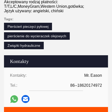
Akceptowany rodzaj płatności:
T/T,L/C,MoneyGram,Western Union,gotówka;
Język używany: angielski, chiński
Tags:
Pierścień pieczęci pyłowej
pierścienie do wycieraczek olejowych
Związki hydrauliczne
Kontakty
Kontakty:
Mr. Eason
Tel.:
86--18620174972