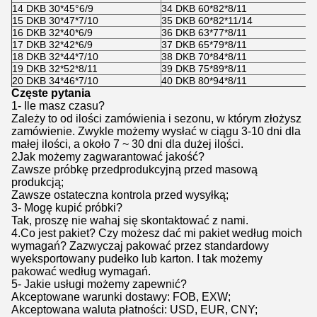
14 DKB 30*45°6/9
34 DKB 60*82*8/11
15 DKB 30*47*7/10
35 DKB 60*82*11/14
16 DKB 32*40*6/9
36 DKB 63*77*8/11
17 DKB 32*42*6/9
37 DKB 65*79*8/11
18 DKB 32*44*7/10
38 DKB 70*84*8/11
19 DKB 32*52*8/11
39 DKB 75*89*8/11
20 DKB 34*46*7/10
40 DKB 80*94*8/11
Częste pytania
1- Ile masz czasu?
Zależy to od ilości zamówienia i sezonu, w którym złożysz
zamówienie. Zwykle możemy wysłać w ciągu 3-10 dni dla
małej ilości, a około 7 ~ 30 dni dla dużej ilości.
2Jak możemy zagwarantować jakość?
Zawsze próbkę przedprodukcyjną przed masową
produkcją;
Zawsze ostateczna kontrola przed wysyłką;
3- Mogę kupić próbki?
Tak, proszę nie wahaj się skontaktować z nami.
4.Co jest pakiet? Czy możesz dać mi pakiet według moich
wymagań? Zazwyczaj pakować przez standardowy
wyeksportowany pudełko lub karton. I tak możemy
pakować według wymagań.
5- Jakie usługi możemy zapewnić?
Akceptowane warunki dostawy: FOB, EXW;
Akceptowana waluta płatności: USD, EUR, CNY;