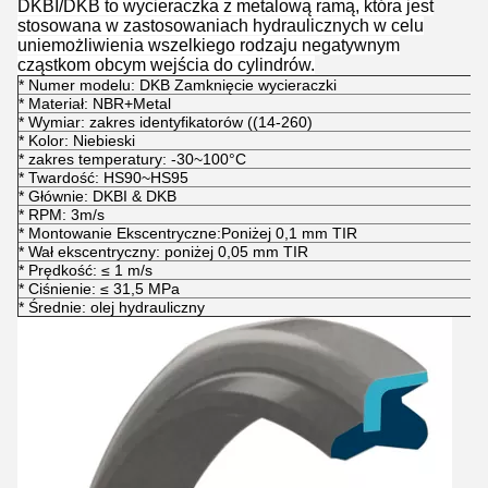
DKBI/DKB to wycieraczka z metalową ramą, która jest
stosowana w zastosowaniach hydraulicznych w celu
uniemożliwienia wszelkiego rodzaju negatywnym
cząstkom obcym wejścia do cylindrów.
* Numer modelu: DKB Zamknięcie wycieraczki
* Materiał: NBR+Metal
* Wymiar: zakres identyfikatorów ((14-260)
* Kolor: Niebieski
* zakres temperatury: -30~100°C
* Twardość: HS90~HS95
* Głównie: DKBI & DKB
* RPM: 3m/s
* Montowanie Ekscentryczne:Poniżej 0,1 mm TIR
* Wał ekscentryczny: poniżej 0,05 mm TIR
* Prędkość: ≤ 1 m/s
* Ciśnienie: ≤ 31,5 MPa
* Średnie: olej hydrauliczny