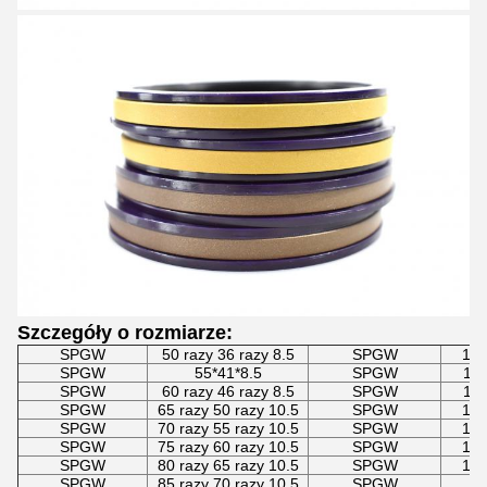
Szczegóły o rozmiarze:
SPGW
50 razy 36 razy 8.5
SPGW
130
SPGW
55*41*8.5
SPGW
135
SPGW
60 razy 46 razy 8.5
SPGW
140
SPGW
65 razy 50 razy 10.5
SPGW
145
SPGW
70 razy 55 razy 10.5
SPGW
150
SPGW
75 razy 60 razy 10.5
SPGW
155
SPGW
80 razy 65 razy 10.5
SPGW
160
SPGW
85 razy 70 razy 10.5
SPGW