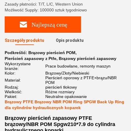
Zasady płatności: T/T, L/C, Western Union
Możliwość Supply: 100000 sztuk tygodniowo
Najlepszą cenę
Szczegóły produktu
Opis produktu
Podkreślić:
Brązowy pierścień POM
,
Pierścień zapasowy z Ptfe
,
Brązowy pierścień zapasowy
Wykorzystane
Prace budowlane, remonty maszyn
branże:
Kolor:
Brązowy/Złoty/Niebieski
Pierścień oporowy z PTFE+brązu/NBR
Materiał:
POM
Rodzaj:
pierścień tłokowy
Wielkość:
Różne rozmiary
Pakiet:
Neutralne opakowanie
Brązowy PTFE Brązowy NBR POM Ring SPGW Back Up Ring
dla cylindrów hydraulicznych koparek
Brązowy pierścień zapasowy PTFE
brązowy/NBR POM Spgw210*7.9 do cylindra
hydraulicznego koparki