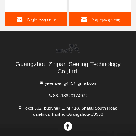
Wydrukowanie tłokowe
uszczelnienie tłoka Kdas
Wydrukowanie
60 X 44 Do naprawy
Najlepszą cenę
Najlepszą cenę
hydrauliczne pierścieni
maszyn
tłokowych
Guangzhou Zhipan Sealing Technology
Co.,Ltd.
yiwenwang445@gmail.com
86--18620174972
Pokój 302, budynek 1, nr 418, Shatai South Road,
dzielnica Tianhe, Guangzhou-C0558