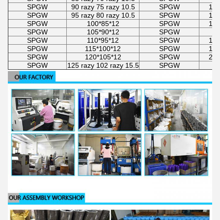
SPGW
90 razy 75 razy 10.5
SPGW
170
SPGW
95 razy 80 razy 10.5
SPGW
175
SPGW
100*85*12
SPGW
180
SPGW
105*90*12
SPGW
SPGW
110*95*12
SPGW
190
SPGW
115*100*12
SPGW
195
SPGW
120*105*12
SPGW
200
SPGW
125 razy 102 razy 15.5
SPGW