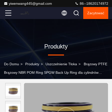
yiwenwang445@gmail.com
86--18620174972
Zacytować
Produkty
Do Domu
>
Produkty
>
Uszczelnienie Tłoka
>
Brązowy PTFE
Brązowy NBR POM Ring SPGW Back Up Ring dla cylindrów
hydraulicznych koparek