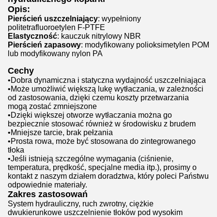
Opis:
Pierścień uszczelniający
: wypełniony
politetrafluoroetylen F-PTFE
Elastyczność
: kauczuk nitrylowy NBR
Pierścień zapasowy
: modyfikowany polioksimetylen POM
lub modyfikowany nylon PA
Cechy
•Dobra dynamiczna i statyczna wydajność uszczelniająca
•Może umożliwić większą lukę wytłaczania, w zależności
od zastosowania, dzięki czemu koszty przetwarzania
mogą zostać zmniejszone
•Dzięki większej otworze wytłaczania można go
bezpiecznie stosować również w środowisku z brudem
•Mniejsze tarcie, brak pełzania
•Prosta rowa, może być stosowana do zintegrowanego
tłoka
•Jeśli istnieją szczególne wymagania (ciśnienie,
temperatura, prędkość, specjalne media itp.), prosimy o
kontakt z naszym działem doradztwa, który poleci Państwu
odpowiednie materiały.
Zakres zastosowań
System hydrauliczny, ruch zwrotny, ciężkie
dwukierunkowe uszczelnienie tłoków pod wysokim